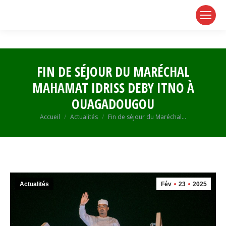
page
page
page
opens
opens
opens
in
in
in
new
new
new
window
window
window
FIN DE SÉJOUR DU MARÉCHAL
MAHAMAT IDRISS DEBY ITNO À
OUAGADOUGOU
Vous êtes ici :
Accueil
Actualités
Fin de séjour du Maréchal…
Actualités
Fév
23
2025