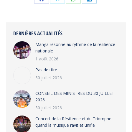
Share
Share
Share
Share
on
on
on
on
Facebook
X
WhatsApp
LinkedIn
DERNIÈRES ACTUALITÉS
Manga résonne au rythme de la résilience
nationale
1 août 2026
Pas de titre
30 juillet 2026
CONSEIL DES MINISTRES DU 30 JUILLET
2026
30 juillet 2026
‎​Concert de la Résilience et du Triomphe :
quand la musique ravit et unifie