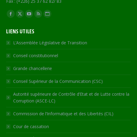
Fax : (+226) 25 37 62 82/ 83
Trouvez nous sur :
Facebook
X
YouTube
RSS
Site
page
page
page
page
Web
LIENS UTILES
opens
opens
opens
opens
page
in
in
in
in
opens
L’Assemblée Législative de Transition
new
new
new
new
in
Conseil constitutionnel
window
window
window
window
new
window
Grande chancellerie
Conseil Supérieur de la Communication (CSC)
Autorité supérieure de Contrôle d’Etat et de Lutte contre la
Corruption (ASCE-LC)
Commission de l’Informatique et des Libertés (CIL)
Cour de cassation