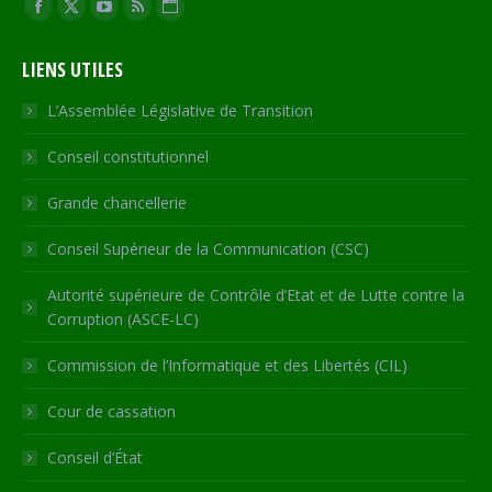
Trouvez nous sur :
Facebook
X
YouTube
RSS
Site
page
page
page
page
Web
LIENS UTILES
opens
opens
opens
opens
page
in
in
in
in
opens
L’Assemblée Législative de Transition
new
new
new
new
in
Conseil constitutionnel
window
window
window
window
new
window
Grande chancellerie
Conseil Supérieur de la Communication (CSC)
Autorité supérieure de Contrôle d’Etat et de Lutte contre la
Corruption (ASCE-LC)
Commission de l’Informatique et des Libertés (CIL)
Cour de cassation
Conseil d’État