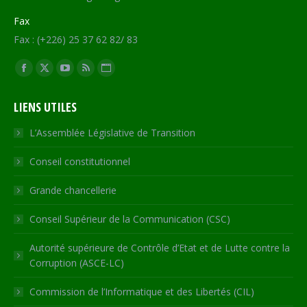
Fax
Fax : (+226) 25 37 62 82/ 83
Trouvez nous sur :
Facebook
X
YouTube
RSS
Site
page
page
page
page
Web
LIENS UTILES
opens
opens
opens
opens
page
in
in
in
in
opens
L’Assemblée Législative de Transition
new
new
new
new
in
Conseil constitutionnel
window
window
window
window
new
window
Grande chancellerie
Conseil Supérieur de la Communication (CSC)
Autorité supérieure de Contrôle d’Etat et de Lutte contre la
Corruption (ASCE-LC)
Commission de l’Informatique et des Libertés (CIL)