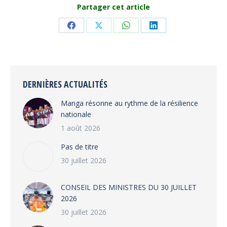
Partager cet article
Share
Share
Share
Share
on
on
on
on
Facebook
X
WhatsApp
LinkedIn
DERNIÈRES ACTUALITÉS
Manga résonne au rythme de la résilience
nationale
1 août 2026
Pas de titre
30 juillet 2026
CONSEIL DES MINISTRES DU 30 JUILLET
2026
30 juillet 2026