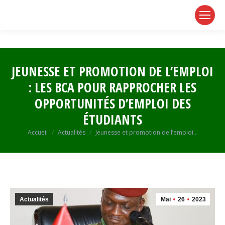
page
page
page
opens
opens
opens
in
in
in
new
new
new
window
window
window
JEUNESSE ET PROMOTION DE L’EMPLOI
: LES BCA POUR RAPPROCHER LES
OPPORTUNITÉS D’EMPLOI DES
ÉTUDIANTS
Vous êtes ici :
Accueil
Actualités
Jeunesse et promotion de l’emploi…
Actualités
Mai
26
2023