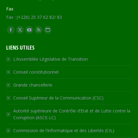
Fax
Fax : (+226) 25 37 62 82/ 83
Trouvez nous sur :
Facebook
X
YouTube
RSS
Site
page
page
page
page
Web
LIENS UTILES
opens
opens
opens
opens
page
in
in
in
in
opens
L’Assemblée Législative de Transition
new
new
new
new
in
Conseil constitutionnel
window
window
window
window
new
window
Grande chancellerie
Conseil Supérieur de la Communication (CSC)
Autorité supérieure de Contrôle d’Etat et de Lutte contre la
Corruption (ASCE-LC)
Commission de l’Informatique et des Libertés (CIL)