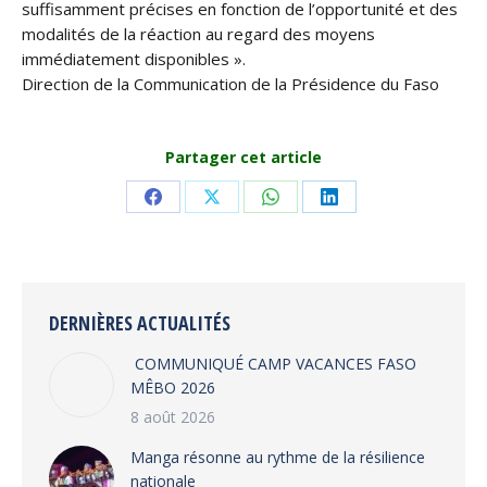
suffisamment précises en fonction de l’opportunité et des
modalités de la réaction au regard des moyens
immédiatement disponibles ».
Direction de la Communication de la Présidence du Faso
Partager cet article
Share
Share
Share
Share
on
on
on
on
Facebook
X
WhatsApp
LinkedIn
DERNIÈRES ACTUALITÉS
COMMUNIQUÉ CAMP VACANCES FASO
MÊBO 2026
8 août 2026
Manga résonne au rythme de la résilience
nationale