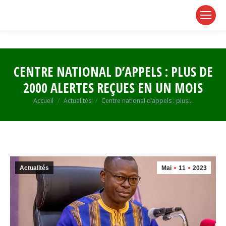
page
page
page
opens
opens
opens
in
in
in
new
new
new
window
window
window
CENTRE NATIONAL D’APPELS : PLUS DE
2000 ALERTES REÇUES EN UN MOIS
Vous êtes ici :
Accueil
Actualités
Centre national d’appels : plus…
Actualités
Mai
11
2023