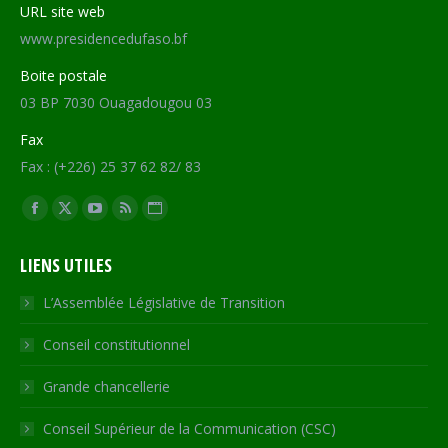
URL site web
www.presidencedufaso.bf
Boite postale
03 BP 7030 Ouagadougou 03
Fax
Fax : (+226) 25 37 62 82/ 83
Trouvez nous sur :
Facebook
X
YouTube
RSS
Site
page
page
page
page
Web
LIENS UTILES
opens
opens
opens
opens
page
in
in
in
in
opens
L’Assemblée Législative de Transition
new
new
new
new
in
Conseil constitutionnel
window
window
window
window
new
window
Grande chancellerie
Conseil Supérieur de la Communication (CSC)