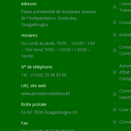
Adresse:
L’Asse
Transi
Palais présidentiel de Koulouba. Avenue
de l´Indépendance, Koulouba,
Consei
Ouagadougou
Grande
Horaires:
Du Lundi au jeudi, 7H30 – 12H30 / 13H
Consei
– 16H Vend 7H30 – 12H30 / 13H30 –
Commu
16H30
Autori
N° de téléphone:
d’Etat
Tél. : (+226) 25 49 83 00
Corru
URL site web
Commi
www.presidencedufaso.bf
Libert
Boite postale
Cour 
03 BP 7030 Ouagadougou 03
Consei
Fax
Fax : (+226) 25 37 62 82/ 83