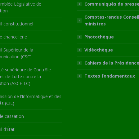
mblée Législative de
Communiqués de press
tion
Comptes-rendus Conseil
l constitutionnel
ministres
 chancellerie
Photothèque
l Supérieur de la
Vidéothèque
nication (CSC)
Cahiers de la Présidenc
té supérieure de Contrôle
Textes fondamentaux
 et de Lutte contre la
ption (ASCE-LC)
ssion de l’Informatique et des
és (CIL)
de cassation
l d’État