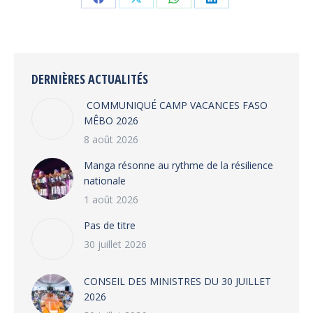
Share
Share
Share
Share
on
on
on
on
Facebook
X
WhatsApp
LinkedIn
DERNIÈRES ACTUALITÉS
COMMUNIQUÉ CAMP VACANCES FASO
MÊBO 2026
8 août 2026
Manga résonne au rythme de la résilience
nationale
1 août 2026
Pas de titre
30 juillet 2026
CONSEIL DES MINISTRES DU 30 JUILLET
2026