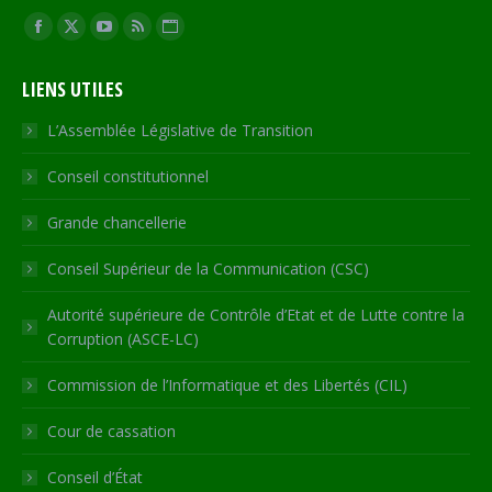
Trouvez nous sur :
Facebook
X
YouTube
RSS
Site
page
page
page
page
Web
LIENS UTILES
opens
opens
opens
opens
page
in
in
in
in
opens
L’Assemblée Législative de Transition
new
new
new
new
in
Conseil constitutionnel
window
window
window
window
new
window
Grande chancellerie
Conseil Supérieur de la Communication (CSC)
Autorité supérieure de Contrôle d’Etat et de Lutte contre la
Corruption (ASCE-LC)
Commission de l’Informatique et des Libertés (CIL)
Cour de cassation
Conseil d’État