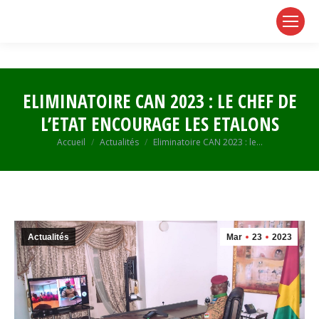
page
page
page
opens
opens
opens
in
in
in
new
new
new
window
window
window
ELIMINATOIRE CAN 2023 : LE CHEF DE
L’ETAT ENCOURAGE LES ETALONS
Vous êtes ici :
Accueil
Actualités
Eliminatoire CAN 2023 : le…
Actualités
Mar
23
2023