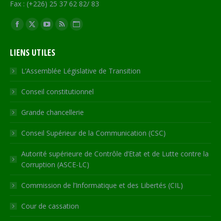
Fax : (+226) 25 37 62 82/ 83
Trouvez nous sur :
Facebook
X
YouTube
RSS
Site
page
page
page
page
Web
LIENS UTILES
opens
opens
opens
opens
page
in
in
in
in
opens
L’Assemblée Législative de Transition
new
new
new
new
in
Conseil constitutionnel
window
window
window
window
new
window
Grande chancellerie
Conseil Supérieur de la Communication (CSC)
Autorité supérieure de Contrôle d’Etat et de Lutte contre la
Corruption (ASCE-LC)
Commission de l’Informatique et des Libertés (CIL)
Cour de cassation