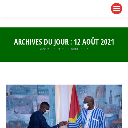
page
page
page
opens
opens
opens
in
in
in
new
new
new
window
window
window
ARCHIVES DU JOUR :
12 AOÛT 2021
Vous êtes ici :
Accueil
2021
août
12