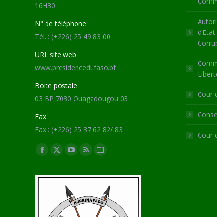
Commu
16H30
Autori
N° de téléphone:
d’Etat
Tél. : (+226) 25 49 83 00
Corru
URL site web
Commi
www.presidencedufaso.bf
Libert
Boite postale
Cour 
03 BP 7030 Ouagadougou 03
Consei
Fax
Fax : (+226) 25 37 62 82/ 83
Cour 
Trouvez nous sur :
Facebook
X
YouTube
RSS
Site
page
page
page
page
Web
opens
opens
opens
opens
page
in
in
in
in
opens
new
new
new
new
in