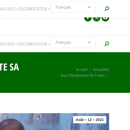
Recherche
INA FASO
DOCUMENTATION
Recherche
INA FASO
DOCUMENTATION
TE SA
Vous êtes ici :
Accueil
Actualités
Jeux Olympiques de Tokyo :…
Août
12
2021