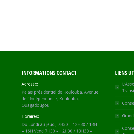
INFORMATIONS CONTACT
LIENS UT
Adresse:
L’Asse
Transi
Palais présidentiel de Koulouba. Avenue
de l´Indépendance, Koulouba,
Consei
Ouagadougou
Grande
Horaires:
Du Lundi au jeudi, 7H30 – 12H30 / 13H
Consei
– 16H Vend 7H30 – 12H30 / 13H30 –