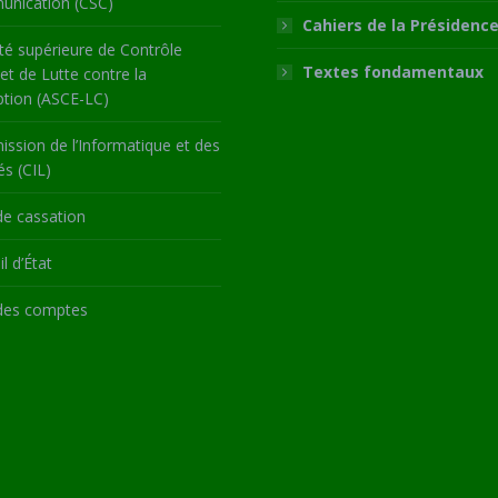
nication (CSC)
Cahiers de la Présidenc
té supérieure de Contrôle
Textes fondamentaux
 et de Lutte contre la
ption (ASCE-LC)
ssion de l’Informatique et des
és (CIL)
de cassation
l d’État
des comptes