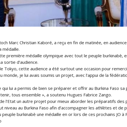
ch Marc Christian Kaboré, a reçu en fin de matinée, en audience
 médaille.
ette première médaille olympique avec tout le peuple burkinabè, 
a sortie d’audience.
e Tokyo, cette audience a été surtout une occasion pour remercier
monde, je lui avais soumis un projet, avec l’appui de la fédérat
 ce qui lui a permis de bien se préparer et offrir au Burkina Faso 
btenir, tous ensemble », a soutenu Hugues Fabrice Zango.
 de l’Etat un autre projet pour mieux aborder les préparatifs des
ut niveau au Burkina Faso afin d’accompagner les athlètes et de p
u peuple burkinabè une médaille en or lors de ces prochains JO à P
o