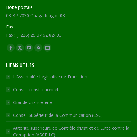
Boite postale
03 BP 7030 Ouagadougou 03
Fax
Fax : (+226) 25 37 62 82/ 83
Trouvez nous sur :
Facebook
X
YouTube
RSS
Site
page
page
page
page
Web
LIENS UTILES
opens
opens
opens
opens
page
in
in
in
in
opens
L’Assemblée Législative de Transition
new
new
new
new
in
Conseil constitutionnel
window
window
window
window
new
window
Grande chancellerie
Conseil Supérieur de la Communication (CSC)
Autorité supérieure de Contrôle d’Etat et de Lutte contre la
Corruption (ASCE-LC)