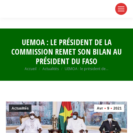
page
page
page
opens
opens
opens
in
in
in
new
new
new
window
window
window
UEMOA : LE PRÉSIDENT DE LA
COMMISSION REMET SON BILAN AU
PRÉSIDENT DU FASO
Vous êtes ici :
Accueil
Actualités
UEMOA : le président de…
Actualités
Avr
9
2021