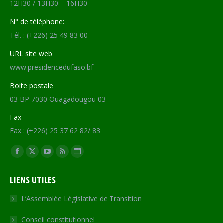
12H30 / 13H30 – 16H30
N° de téléphone:
Tél. : (+226) 25 49 83 00
URL site web
www.presidencedufaso.bf
Boite postale
03 BP 7030 Ouagadougou 03
Fax
Fax : (+226) 25 37 62 82/ 83
Trouvez nous sur :
Facebook
X
YouTube
RSS
Site
page
page
page
page
Web
LIENS UTILES
opens
opens
opens
opens
page
in
in
in
in
opens
L’Assemblée Législative de Transition
new
new
new
new
in
Conseil constitutionnel
window
window
window
window
new