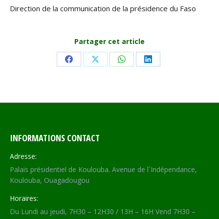
Direction de la communication de la présidence du Faso
Partager cet article
Share
Share
Share
Share
on
on
on
on
Facebook
X
WhatsApp
LinkedIn
INFORMATIONS CONTACT
Adresse:
Palais présidentiel de Koulouba. Avenue de l´Indépendance,
Koulouba, Ouagadougou
Horaires:
Du Lundi au jeudi, 7H30 – 12H30 / 13H – 16H Vend 7H30 –