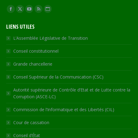
Trouvez nous sur :
Facebook
X
YouTube
RSS
Site
page
page
page
page
Web
LIENS UTILES
opens
opens
opens
opens
page
in
in
in
in
opens
L’Assemblée Législative de Transition
new
new
new
new
in
Conseil constitutionnel
window
window
window
window
new
window
Grande chancellerie
Conseil Supérieur de la Communication (CSC)
Autorité supérieure de Contrôle d’Etat et de Lutte contre la
Corruption (ASCE-LC)
Commission de l’Informatique et des Libertés (CIL)
Cour de cassation
Conseil d’État