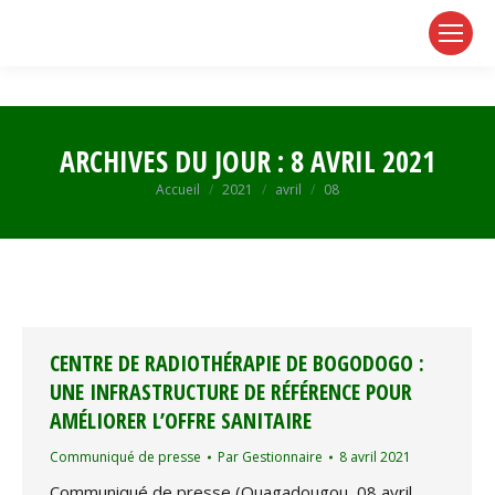
page
page
page
opens
opens
opens
in
in
in
new
new
new
window
window
window
ARCHIVES DU JOUR :
8 AVRIL 2021
Vous êtes ici :
Accueil
2021
avril
08
CENTRE DE RADIOTHÉRAPIE DE BOGODOGO :
UNE INFRASTRUCTURE DE RÉFÉRENCE POUR
AMÉLIORER L’OFFRE SANITAIRE
Communiqué de presse
Par
Gestionnaire
8 avril 2021
Communiqué de presse (Ouagadougou, 08 avril