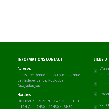
INFORMATIONS CONTACT
LIENS UT
Adresse:
L’Asse
Transi
Palais présidentiel de Koulouba. Avenue
de l´Indépendance, Koulouba,
Consei
Ouagadougou
Grande
Horaires:
Du Lundi au jeudi, 7H30 – 12H30 / 13H
Consei
– 16H Vend 7H30 – 12H30 / 13H30 –