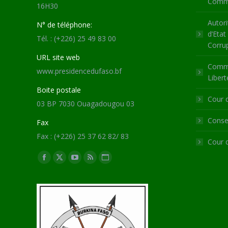
Commu
16H30
Autori
N° de téléphone:
d’Etat
Tél. : (+226) 25 49 83 00
Corru
URL site web
Commi
www.presidencedufaso.bf
Libert
Boite postale
Cour 
03 BP 7030 Ouagadougou 03
Consei
Fax
Fax : (+226) 25 37 62 82/ 83
Cour 
Trouvez nous sur :
Facebook
X
YouTube
RSS
Site
page
page
page
page
Web
opens
opens
opens
opens
page
in
in
in
in
opens
new
new
new
new
in