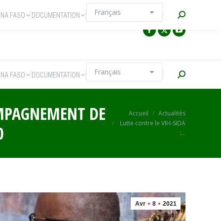
Recherche
INA FASO
DOCUMENTATION
Recherche
INA FASO
DOCUMENTATION
COMPAGNEMENT DE
Vous êtes ici :
Accueil
Actualités
Lutte contre le VIH-SIDA
0
:…
Avr
8
2021