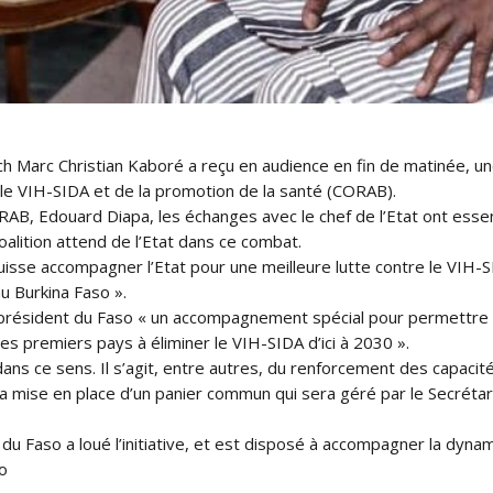
 Marc Christian Kaboré a reçu en audience en fin de matinée, une 
 le VIH-SIDA et de la promotion de la santé (CORAB).
ORAB, Edouard Diapa, les échanges avec le chef de l’Etat ont essen
alition attend de l’Etat dans ce combat.
puisse accompagner l’Etat pour une meilleure lutte contre le VIH-SI
au Burkina Faso ».
ésident du Faso « un accompagnement spécial pour permettre qu’o
des premiers pays à éliminer le VIH-SIDA d’ici à 2030 ».
dans ce sens. Il s’agit, entre autres, du renforcement des capacités
a mise en place d’un panier commun qui sera géré par le Secrétar
nt du Faso a loué l’initiative, et est disposé à accompagner la dy
o