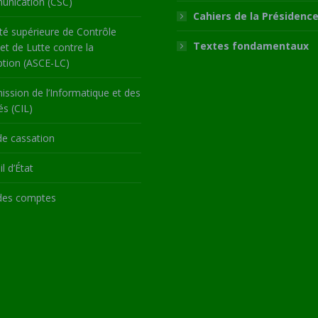
nication (CSC)
Cahiers de la Présidenc
té supérieure de Contrôle
Textes fondamentaux
 et de Lutte contre la
ption (ASCE-LC)
ssion de l’Informatique et des
és (CIL)
de cassation
l d’État
des comptes