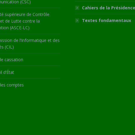
nication (CSC)
Cahiers de la Présidenc
té supérieure de Contrôle
Textes fondamentaux
 et de Lutte contre la
ption (ASCE-LC)
ssion de l’Informatique et des
és (CIL)
de cassation
l d’État
des comptes