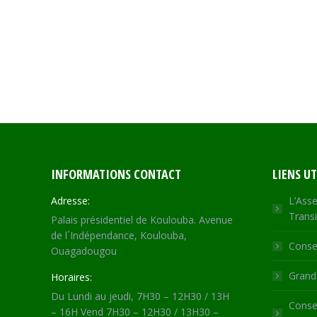
INFORMATIONS CONTACT
LIENS UT
Adresse:
L’Asse
Transi
Palais présidentiel de Koulouba. Avenue
de l´Indépendance, Koulouba,
Consei
Ouagadougou
Grande
Horaires:
Du Lundi au jeudi, 7H30 – 12H30 / 13H
Consei
– 16H Vend 7H30 – 12H30 / 13H30 –