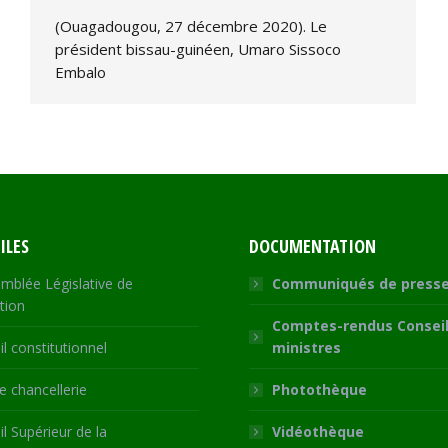
(Ouagadougou, 27 décembre 2020). Le
président bissau-guinéen, Umaro Sissoco
Embalo
ILES
DOCUMENTATION
mblée Législative de
Communiqués de press
tion
Comptes-rendus Conseil
l constitutionnel
ministres
 chancellerie
Photothèque
l Supérieur de la
Vidéothèque