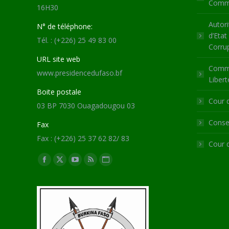
Commu
16H30
Autori
N° de téléphone:
d’Etat
Tél. : (+226) 25 49 83 00
Corru
URL site web
Commi
www.presidencedufaso.bf
Libert
Boite postale
Cour 
03 BP 7030 Ouagadougou 03
Consei
Fax
Fax : (+226) 25 37 62 82/ 83
Cour 
Trouvez nous sur :
Facebook
X
YouTube
RSS
Site
page
page
page
page
Web
opens
opens
opens
opens
page
in
in
in
in
opens
new
new
new
new
in