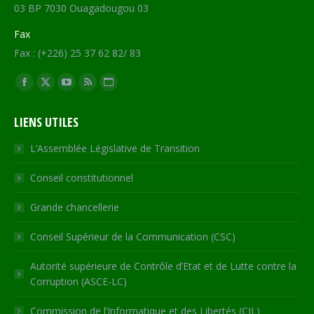
03 BP 7030 Ouagadougou 03
Fax
Fax : (+226) 25 37 62 82/ 83
Trouvez nous sur :
Facebook
X
YouTube
RSS
Site
page
page
page
page
Web
LIENS UTILES
opens
opens
opens
opens
page
in
in
in
in
opens
L’Assemblée Législative de Transition
new
new
new
new
in
Conseil constitutionnel
window
window
window
window
new
window
Grande chancellerie
Conseil Supérieur de la Communication (CSC)
Autorité supérieure de Contrôle d’Etat et de Lutte contre la
Corruption (ASCE-LC)
Commission de l’Informatique et des Libertés (CIL)