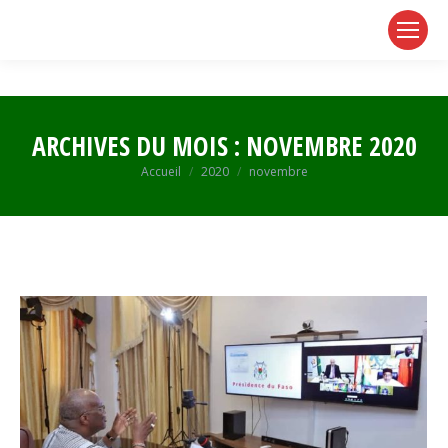
page
page
page
opens
opens
opens
in
in
in
new
new
new
window
window
window
ARCHIVES DU MOIS :
NOVEMBRE 2020
Vous êtes ici :
Accueil
2020
novembre