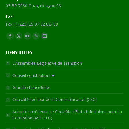
03 BP 7030 Ouagadougou 03
Fax
Fax : (+226) 25 37 62 82/ 83
Trouvez nous sur :
Facebook
X
YouTube
RSS
Site
page
page
page
page
Web
LIENS UTILES
opens
opens
opens
opens
page
in
in
in
in
opens
L’Assemblée Législative de Transition
new
new
new
new
in
Conseil constitutionnel
window
window
window
window
new
window
Grande chancellerie
Conseil Supérieur de la Communication (CSC)
Autorité supérieure de Contrôle d’Etat et de Lutte contre la
Corruption (ASCE-LC)