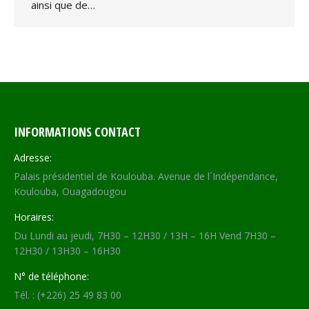
ainsi que de…
INFORMATIONS CONTACT
Adresse:
Palais présidentiel de Koulouba. Avenue de l´Indépendance,
Koulouba, Ouagadougou
Horaires:
Du Lundi au jeudi, 7H30 – 12H30 / 13H – 16H Vend 7H30 –
12H30 / 13H30 – 16H30
N° de téléphone:
Tél. : (+226) 25 49 83 00