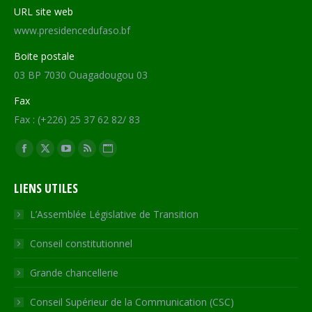
URL site web
www.presidencedufaso.bf
Boite postale
03 BP 7030 Ouagadougou 03
Fax
Fax : (+226) 25 37 62 82/ 83
Trouvez nous sur :
Facebook
X
YouTube
RSS
Site
page
page
page
page
Web
LIENS UTILES
opens
opens
opens
opens
page
in
in
in
in
opens
L’Assemblée Législative de Transition
new
new
new
new
in
Conseil constitutionnel
window
window
window
window
new
window
Grande chancellerie
Conseil Supérieur de la Communication (CSC)