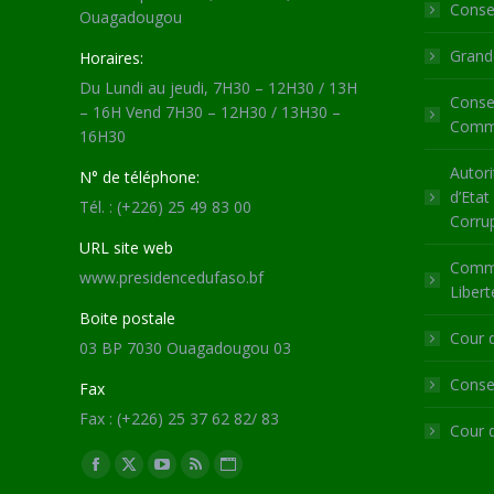
Consei
Ouagadougou
Grande
Horaires:
Du Lundi au jeudi, 7H30 – 12H30 / 13H
Consei
– 16H Vend 7H30 – 12H30 / 13H30 –
Commu
16H30
Autori
N° de téléphone:
d’Etat
Tél. : (+226) 25 49 83 00
Corru
URL site web
Commi
www.presidencedufaso.bf
Libert
Boite postale
Cour 
03 BP 7030 Ouagadougou 03
Consei
Fax
Fax : (+226) 25 37 62 82/ 83
Cour 
Trouvez nous sur :
Facebook
X
YouTube
RSS
Site