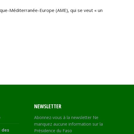
frique-Méditerranée-Europe (AME), qui se veut « un
NEWSLETTER
e
Abonnez-vous à la newsletter Ne
manquez aucune information sur la
 des
Présidence du Faso