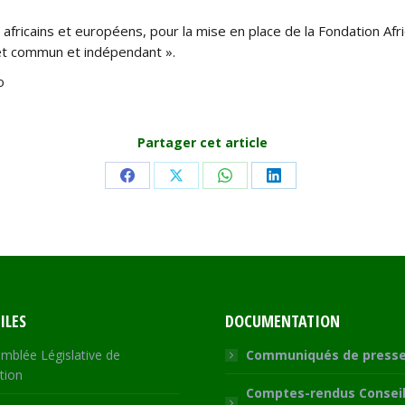
 africains et européens, pour la mise en place de la Fondation A
érêt commun et indépendant ».
o
Partager cet article
Share
Share
Share
Share
on
on
on
on
Facebook
X
WhatsApp
LinkedIn
ILES
DOCUMENTATION
mblée Législative de
Communiqués de press
tion
Comptes-rendus Conseil