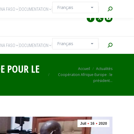
Recherche
INA FASO
DOCUMENTATION
Recherche
INA FASO
DOCUMENTATION
E POUR LE
Vous êtes ici :
Accueil
Actualités
Coopération Afrique-Europe : le
président…
Juil
16
2020