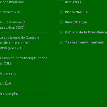
l constitutionnel
ministres
 chancellerie
Photothèque
l Supérieur de la
Vidéothèque
nication (CSC)
Cahiers de la Présidenc
té supérieure de Contrôle
Textes fondamentaux
 et de Lutte contre la
ption (ASCE-LC)
ssion de l’Informatique et des
és (CIL)
de cassation
l d’État
des comptes