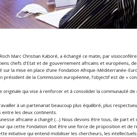
 Roch Marc Christian Kaboré, a échangé ce matin, par visioconfér
iens chefs d’Etat et de gouvernement africains et européens, de p
é sur la mise en place d’une Fondation Afrique-Méditerranée-Eur
cien président de la Commission européenne, l’objectif est de « co
ne originale qui vise à renforcer et à consolider la communauté de 
travailler à un partenariat beaucoup plus équilibré, plus respectu
 entre les deux continents.
jeunesse africaine a changé (…) Nous devons être tous, de part et
ur qui cette Fondation doit être une force de proposition et de ré
tte initiative qui entend mobiliser les chercheurs, les intellectu