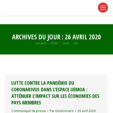
page
page
page
opens
opens
opens
in
in
in
new
new
new
window
window
window
ARCHIVES DU JOUR :
26 AVRIL 2020
Vous êtes ici :
Accueil
2020
avril
26
LUTTE CONTRE LA PANDÉMIE DU
CORONARIVUS DANS L’ESPACE UEMOA :
ATTÉNUER L’IMPACT SUR LES ÉCONOMIES DES
PAYS MEMBRES
Communiqué de presse
Par
Gestionnaire
26 avril 2020