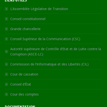
opens
opens
opens
opens
page
in
in
in
in
opens
L’Assemblée Législative de Transition
new
new
new
new
in
Conseil constitutionnel
window
window
window
window
new
window
Grande chancellerie
Conseil Supérieur de la Communication (CSC)
Autorité supérieure de Contrôle d’Etat et de Lutte contre la
Corruption (ASCE-LC)
Commission de l’Informatique et des Libertés (CIL)
Cour de cassation
Conseil d’État
Cour des comptes