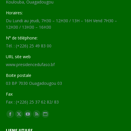
Koulouba, Ouagadougou
Horaires:
Du Lundi au jeudi, 7H30 – 12H30 / 13H – 16H Vend 7H30 –
12H30 / 13H30 – 16H30
N° de téléphone:
Tél. : (+226) 25 49 83 00
URL site web
www.presidencedufaso.bf
Boite postale
03 BP 7030 Ouagadougou 03
Fax
Fax : (+226) 25 37 62 82/ 83
Trouvez nous sur :
Facebook
X
YouTube
RSS
Site
page
page
page
page
Web
LIENS UTILES