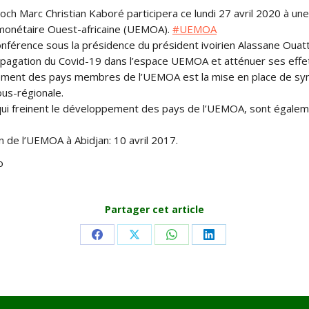
ch Marc Christian Kaboré participera ce lundi 27 avril 2020 à un
monétaire Ouest-africaine (UEMOA).
#
UEMOA
conférence sous la présidence du président ivoirien Alassane Ouatt
ropagation du Covid-19 dans l’espace UEMOA et atténuer ses ef
ernement des pays membres de l’UEMOA est la mise en place de s
ous-régionale.
qui freinent le développement des pays de l’UEMOA, sont égaleme
on de l’UEMOA à Abidjan: 10 avril 2017.
o
Partager cet article
Share
Share
Share
Share
on
on
on
on
Facebook
X
WhatsApp
LinkedIn