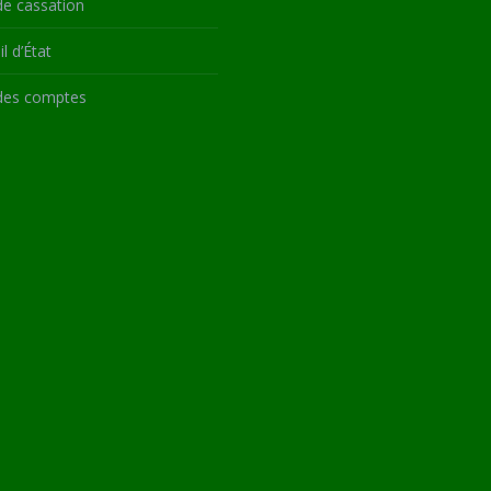
de cassation
l d’État
des comptes