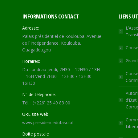
INFORMATIONS CONTACT
LIENS UT
Adresse:
L’Asse
Transi
Palais présidentiel de Koulouba. Avenue
de l´Indépendance, Koulouba,
Consei
Ouagadougou
Grande
Horaires:
Du Lundi au jeudi, 7H30 – 12H30 / 13H
Consei
– 16H Vend 7H30 – 12H30 / 13H30 –
Commu
16H30
Autori
N° de téléphone:
d’Etat
Tél. : (+226) 25 49 83 00
Corru
URL site web
Commi
www.presidencedufaso.bf
Libert
Boite postale