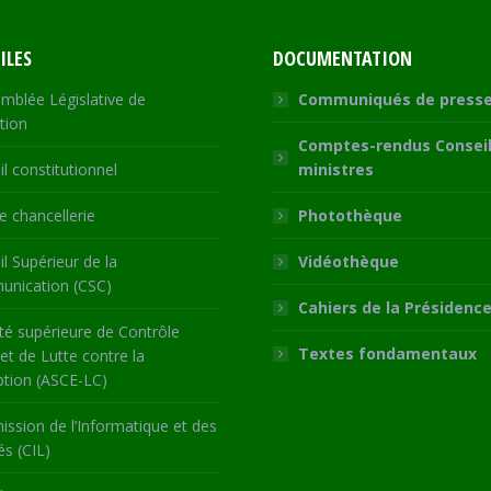
ILES
DOCUMENTATION
mblée Législative de
Communiqués de press
tion
Comptes-rendus Conseil
l constitutionnel
ministres
 chancellerie
Photothèque
l Supérieur de la
Vidéothèque
nication (CSC)
Cahiers de la Présidenc
té supérieure de Contrôle
Textes fondamentaux
 et de Lutte contre la
ption (ASCE-LC)
ssion de l’Informatique et des
és (CIL)