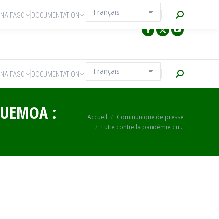
Recherche
INA FASO
DOCUMENTATION
Recherche
INA FASO
DOCUMENTATION
 UEMOA :
Vous êtes ici :
Accueil
Communiqué de presse
Lutte contre la pandémie du…