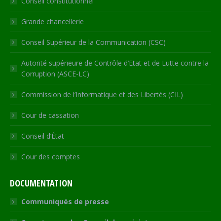
Conseil constitutionnel
window
window
window
window
new
window
Grande chancellerie
Conseil Supérieur de la Communication (CSC)
Autorité supérieure de Contrôle d’Etat et de Lutte contre la
Corruption (ASCE-LC)
Commission de l’Informatique et des Libertés (CIL)
Cour de cassation
Conseil d’État
Cour des comptes
DOCUMENTATION
Communiqués de presse