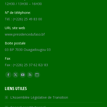
12H30 / 13H30 – 16H30
N° de téléphone:
Tél. : (+226) 25 49 83 00
URL site web
www.presidencedufaso.bf
Boite postale
03 BP 7030 Ouagadougou 03
Fax
Fax : (+226) 25 37 62 82/ 83
Trouvez nous sur :
Facebook
X
YouTube
RSS
Site
page
page
page
page
Web
LIENS UTILES
opens
opens
opens
opens
page
in
in
in
in
opens
L’Assemblée Législative de Transition
new
new
new
new
in