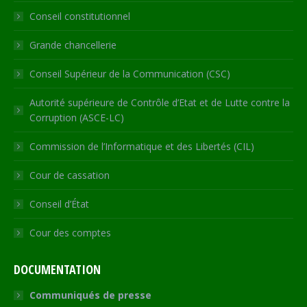
new
new
new
new
in
Conseil constitutionnel
window
window
window
window
new
window
Grande chancellerie
Conseil Supérieur de la Communication (CSC)
Autorité supérieure de Contrôle d’Etat et de Lutte contre la
Corruption (ASCE-LC)
Commission de l’Informatique et des Libertés (CIL)
Cour de cassation
Conseil d’État
Cour des comptes
DOCUMENTATION
Communiqués de presse