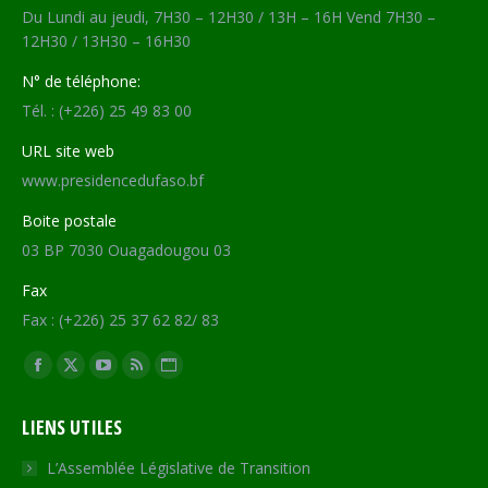
Du Lundi au jeudi, 7H30 – 12H30 / 13H – 16H Vend 7H30 –
12H30 / 13H30 – 16H30
N° de téléphone:
Tél. : (+226) 25 49 83 00
URL site web
www.presidencedufaso.bf
Boite postale
03 BP 7030 Ouagadougou 03
Fax
Fax : (+226) 25 37 62 82/ 83
Trouvez nous sur :
Facebook
X
YouTube
RSS
Site
page
page
page
page
Web
LIENS UTILES
opens
opens
opens
opens
page
in
in
in
in
opens
L’Assemblée Législative de Transition