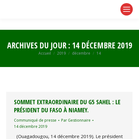
page
page
page
opens
opens
opens
in
in
in
new
new
new
window
window
window
ARCHIVES DU JOUR :
14 DÉCEMBRE 2019
Vous êtes ici :
Accueil
2019
décembre
14
SOMMET EXTRAORDINAIRE DU G5 SAHEL : LE
PRÉSIDENT DU FASO À NIAMEY.
Communiqué de presse
Par
Gestionnaire
14 décembre 2019
(Ouagadougou, 14 décembre 2019). Le président