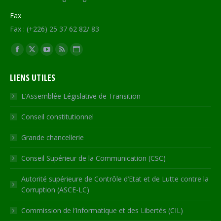
Fax
Fax : (+226) 25 37 62 82/ 83
Trouvez nous sur :
Facebook
X
YouTube
RSS
Site
page
page
page
page
Web
LIENS UTILES
opens
opens
opens
opens
page
in
in
in
in
opens
L’Assemblée Législative de Transition
new
new
new
new
in
Conseil constitutionnel
window
window
window
window
new
window
Grande chancellerie
Conseil Supérieur de la Communication (CSC)
Autorité supérieure de Contrôle d’Etat et de Lutte contre la
Corruption (ASCE-LC)
Commission de l’Informatique et des Libertés (CIL)