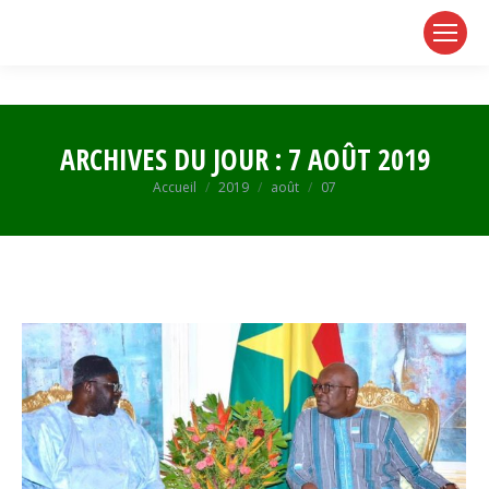
page
page
page
opens
opens
opens
in
in
in
new
new
new
window
window
window
ARCHIVES DU JOUR :
7 AOÛT 2019
Vous êtes ici :
Accueil
2019
août
07