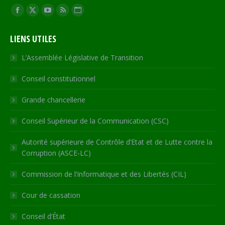
Trouvez nous sur :
Facebook
X
YouTube
RSS
Site
page
page
page
page
Web
LIENS UTILES
opens
opens
opens
opens
page
in
in
in
in
opens
L’Assemblée Législative de Transition
new
new
new
new
in
Conseil constitutionnel
window
window
window
window
new
window
Grande chancellerie
Conseil Supérieur de la Communication (CSC)
Autorité supérieure de Contrôle d’Etat et de Lutte contre la
Corruption (ASCE-LC)
Commission de l’Informatique et des Libertés (CIL)
Cour de cassation
Conseil d’État