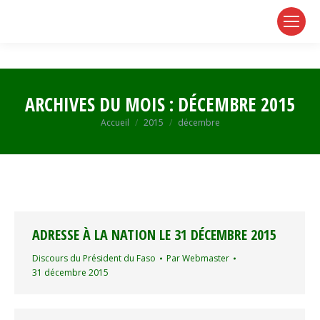
page
page
page
opens
opens
opens
in
in
in
new
new
new
window
window
window
ARCHIVES DU MOIS :
DÉCEMBRE 2015
Vous êtes ici :
Accueil
2015
décembre
ADRESSE À LA NATION LE 31 DÉCEMBRE 2015
Discours du Président du Faso
Par
Webmaster
31 décembre 2015