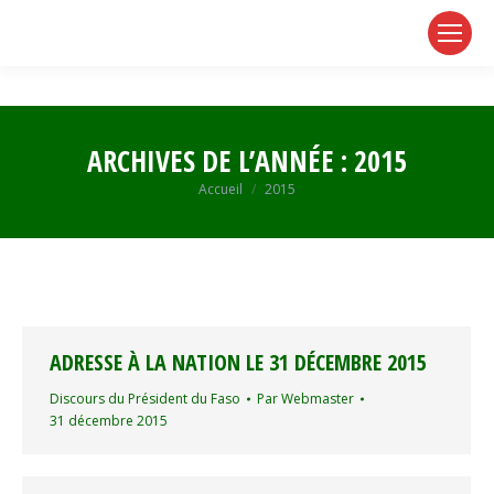
page
page
page
opens
opens
opens
in
in
in
new
new
new
window
window
window
ARCHIVES DE L’ANNÉE :
2015
Vous êtes ici :
Accueil
2015
ADRESSE À LA NATION LE 31 DÉCEMBRE 2015
Discours du Président du Faso
Par
Webmaster
31 décembre 2015