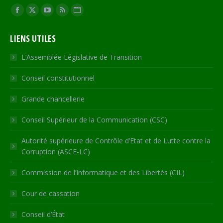
Trouvez nous sur :
Facebook
X
YouTube
RSS
Site
page
page
page
page
Web
LIENS UTILES
opens
opens
opens
opens
page
in
in
in
in
opens
L’Assemblée Législative de Transition
new
new
new
new
in
Conseil constitutionnel
window
window
window
window
new
window
Grande chancellerie
Conseil Supérieur de la Communication (CSC)
Autorité supérieure de Contrôle d’Etat et de Lutte contre la
Corruption (ASCE-LC)
Commission de l’Informatique et des Libertés (CIL)
Cour de cassation
Conseil d’État