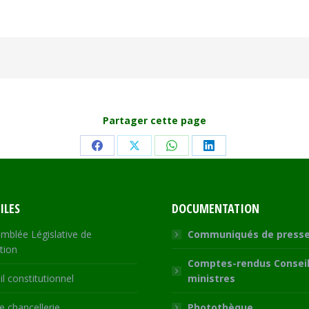
Partager cette page
Share
Share
Share
Share
on
on
on
on
Facebook
X
WhatsApp
LinkedIn
ILES
DOCUMENTATION
mblée Législative de
Communiqués de press
tion
Comptes-rendus Conseil
l constitutionnel
ministres
 chancellerie
Photothèque