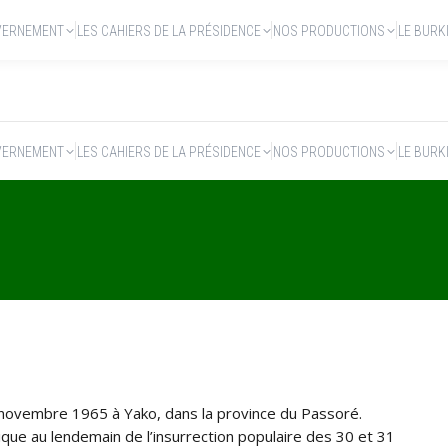
VERNEMENT
LES CAHIERS DE LA PRÉSIDENCE
NOS PRODUCTIONS
LE BURK
VERNEMENT
LES CAHIERS DE LA PRÉSIDENCE
NOS PRODUCTIONS
LE BURK
6 novembre 1965 à Yako, dans la province du Passoré.
litique au lendemain de l’insurrection populaire des 30 et 31