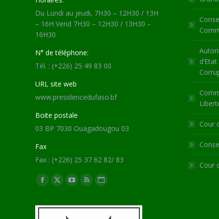
Du Lundi au jeudi, 7H30 – 12H30 / 13H
Consei
– 16H Vend 7H30 – 12H30 / 13H30 –
Commu
16H30
Autori
N° de téléphone:
d’Etat
Tél. : (+226) 25 49 83 00
Corru
URL site web
Commi
www.presidencedufaso.bf
Libert
Boite postale
Cour 
03 BP 7030 Ouagadougou 03
Consei
Fax
Fax : (+226) 25 37 62 82/ 83
Cour 
Trouvez nous sur :
Facebook
X
YouTube
RSS
Site
page
page
page
page
Web
opens
opens
opens
opens
page