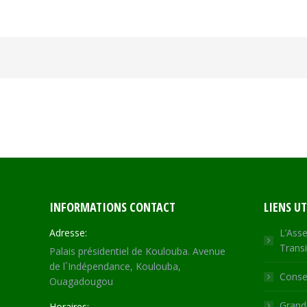
INFORMATIONS CONTACT
LIENS UT
Adresse:
L’Asse
Transi
Palais présidentiel de Koulouba. Avenue
de l´Indépendance, Koulouba,
Consei
Ouagadougou
Grande
Horaires: