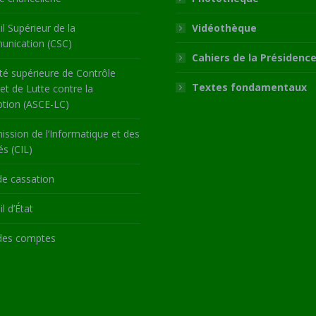
l Supérieur de la
Vidéothèque
nication (CSC)
Cahiers de la Présidenc
té supérieure de Contrôle
Textes fondamentaux
 et de Lutte contre la
ption (ASCE-LC)
ssion de l’Informatique et des
és (CIL)
de cassation
l d’État
des comptes