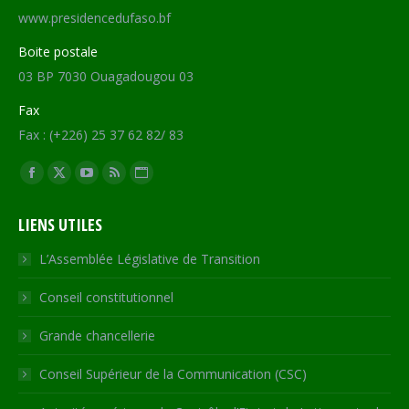
www.presidencedufaso.bf
Boite postale
03 BP 7030 Ouagadougou 03
Fax
Fax : (+226) 25 37 62 82/ 83
Trouvez nous sur :
Facebook
X
YouTube
RSS
Site
page
page
page
page
Web
LIENS UTILES
opens
opens
opens
opens
page
in
in
in
in
opens
L’Assemblée Législative de Transition
new
new
new
new
in
Conseil constitutionnel
window
window
window
window
new
window
Grande chancellerie
Conseil Supérieur de la Communication (CSC)