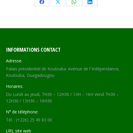
Share
Share
Share
Share
on
on
on
on
Facebook
X
WhatsApp
LinkedIn
INFORMATIONS CONTACT
Adresse:
Palais présidentiel de Koulouba. Avenue de l´Indépendance,
Koulouba, Ouagadougou
Horaires:
Du Lundi au jeudi, 7H30 – 12H30 / 13H – 16H Vend 7H30 –
12H30 / 13H30 – 16H30
N° de téléphone:
Tél. : (+226) 25 49 83 00
URL site web