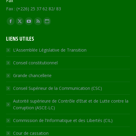
Fax
Fax : (+226) 25 37 62 82/ 83
Trouvez nous sur :
Facebook
X
YouTube
RSS
Site
page
page
page
page
Web
LIENS UTILES
opens
opens
opens
opens
page
in
in
in
in
opens
L’Assemblée Législative de Transition
new
new
new
new
in
Conseil constitutionnel
window
window
window
window
new
window
Grande chancellerie
Conseil Supérieur de la Communication (CSC)
Autorité supérieure de Contrôle d’Etat et de Lutte contre la
Corruption (ASCE-LC)
Commission de l’Informatique et des Libertés (CIL)
Cour de cassation