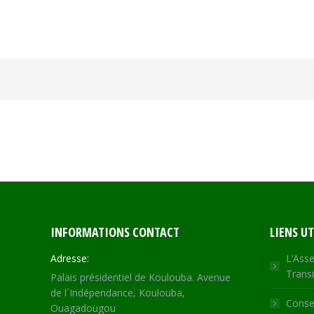
INFORMATIONS CONTACT
LIENS UT
Adresse:
L’Asse
Transi
Palais présidentiel de Koulouba. Avenue
de l´Indépendance, Koulouba,
Consei
Ouagadougou