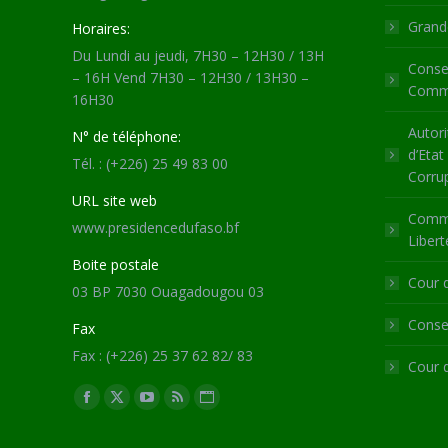
Grande
Horaires:
Du Lundi au jeudi, 7H30 – 12H30 / 13H
Consei
– 16H Vend 7H30 – 12H30 / 13H30 –
Commu
16H30
Autori
N° de téléphone:
d’Etat
Tél. : (+226) 25 49 83 00
Corru
URL site web
Commi
www.presidencedufaso.bf
Libert
Boite postale
Cour 
03 BP 7030 Ouagadougou 03
Consei
Fax
Fax : (+226) 25 37 62 82/ 83
Cour 
Trouvez nous sur :
Facebook
X
YouTube
RSS
Site
page
page
page
page
Web