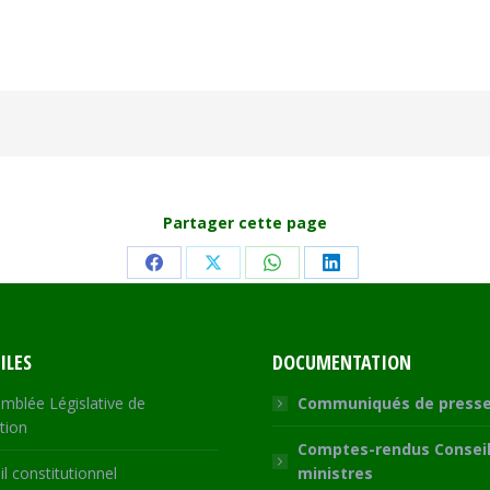
Partager cette page
Share
Share
Share
Share
on
on
on
on
Facebook
X
WhatsApp
LinkedIn
ILES
DOCUMENTATION
mblée Législative de
Communiqués de press
tion
Comptes-rendus Conseil
l constitutionnel
ministres