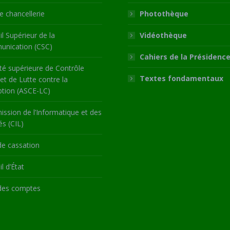
 chancellerie
Photothèque
l Supérieur de la
Vidéothèque
nication (CSC)
Cahiers de la Présidenc
té supérieure de Contrôle
Textes fondamentaux
 et de Lutte contre la
ption (ASCE-LC)
ssion de l’Informatique et des
és (CIL)
de cassation
l d’État
des comptes