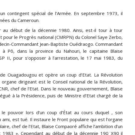
un contingent spécial de l’Armée. En septembre 1973, il
-armées du Cameroun.
au début de la décennie 1980. Ainsi, est-il tour à tour
 pour le Progrès national (CMRPN) du Colonel Saye Zerbo,
 Médecin-Commandant Jean-Baptiste Ouédraogo. Commandant
à Pô, dans la province du Nahouri, le capitaine Blaise
P II, pour s’opposer à l’arrestation, le 17 mai 1983, du
 de Ouagadougou et opère un coup d’Etat. La Révolution
rgane dirigeant est le Conseil national de la Révolution,
 CNR, chef de l’Etat. Dans le nouveau gouvernement, Blaise
égué à la Présidence, puis de Ministre d’Etat chargé de la
le pouvoir lors d’un coup d’État au cours duquel , son
mi, est tué. Il instaure le Front populaire qui est l’organe
ire, chef de l’Etat, Blaise Compaoré affiche l’ambition d’un
ût 1983 ». Cependant au début de la décennie 190¨X90 il