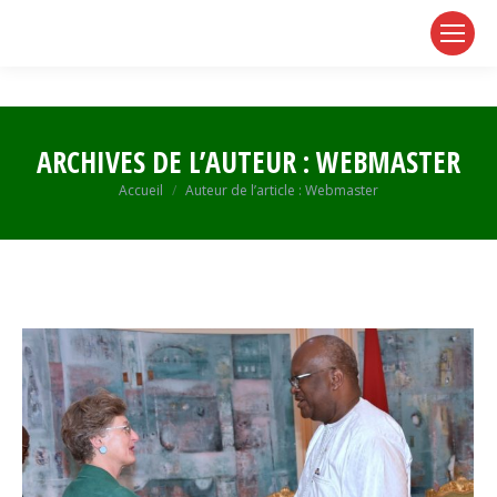
page
page
page
opens
opens
opens
in
in
in
new
new
new
window
window
window
ARCHIVES DE L’AUTEUR :
WEBMASTER
Vous êtes ici :
Accueil
Auteur de l’article : Webmaster