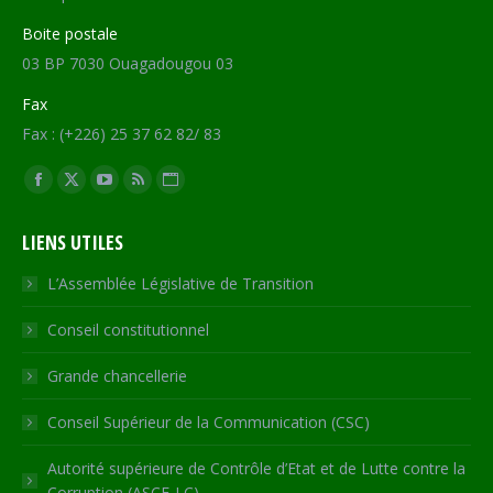
Boite postale
03 BP 7030 Ouagadougou 03
Fax
Fax : (+226) 25 37 62 82/ 83
Trouvez nous sur :
Facebook
X
YouTube
RSS
Site
page
page
page
page
Web
LIENS UTILES
opens
opens
opens
opens
page
in
in
in
in
opens
L’Assemblée Législative de Transition
new
new
new
new
in
Conseil constitutionnel
window
window
window
window
new
window
Grande chancellerie
Conseil Supérieur de la Communication (CSC)
Autorité supérieure de Contrôle d’Etat et de Lutte contre la
Corruption (ASCE-LC)