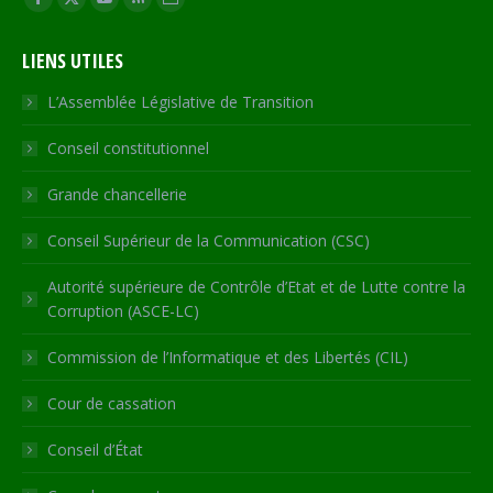
Facebook
X
YouTube
RSS
Site
page
page
page
page
Web
LIENS UTILES
opens
opens
opens
opens
page
in
in
in
in
opens
L’Assemblée Législative de Transition
new
new
new
new
in
Conseil constitutionnel
window
window
window
window
new
window
Grande chancellerie
Conseil Supérieur de la Communication (CSC)
Autorité supérieure de Contrôle d’Etat et de Lutte contre la
Corruption (ASCE-LC)
Commission de l’Informatique et des Libertés (CIL)
Cour de cassation
Conseil d’État