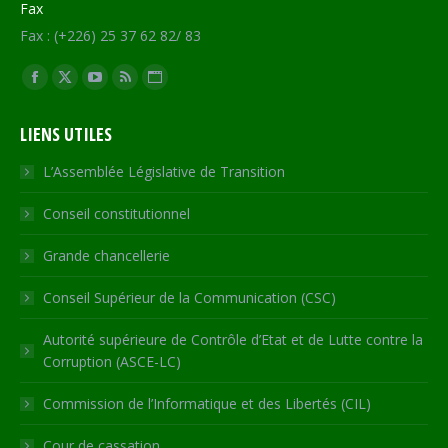
Fax
Fax : (+226) 25 37 62 82/ 83
Trouvez nous sur :
Facebook
X
YouTube
RSS
Site
page
page
page
page
Web
LIENS UTILES
opens
opens
opens
opens
page
in
in
in
in
opens
L’Assemblée Législative de Transition
new
new
new
new
in
Conseil constitutionnel
window
window
window
window
new
window
Grande chancellerie
Conseil Supérieur de la Communication (CSC)
Autorité supérieure de Contrôle d’Etat et de Lutte contre la
Corruption (ASCE-LC)
Commission de l’Informatique et des Libertés (CIL)
Cour de cassation