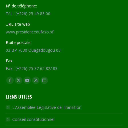
N° de téléphone:
Tél. : (+226) 25 49 83 00
URL site web
www.presidencedufaso.bf
Boite postale
03 BP 7030 Ouagadougou 03
Fax
Fax : (+226) 25 37 62 82/ 83
Trouvez nous sur :
Facebook
X
YouTube
RSS
Site
page
page
page
page
Web
LIENS UTILES
opens
opens
opens
opens
page
in
in
in
in
opens
L’Assemblée Législative de Transition
new
new
new
new
in
Conseil constitutionnel
window
window
window
window
new
window