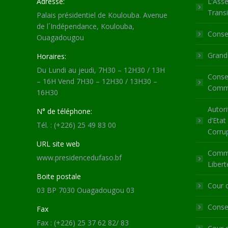
Adresse:
L’Asse
Transi
Palais présidentiel de Koulouba. Avenue
de l´Indépendance, Koulouba,
Consei
Ouagadougou
Grande
Horaires:
Du Lundi au jeudi, 7H30 – 12H30 / 13H
Consei
– 16H Vend 7H30 – 12H30 / 13H30 –
Commu
16H30
Autori
N° de téléphone:
d’Etat
Tél. : (+226) 25 49 83 00
Corru
URL site web
Commi
www.presidencedufaso.bf
Libert
Boite postale
Cour 
03 BP 7030 Ouagadougou 03
Consei
Fax
Fax : (+226) 25 37 62 82/ 83