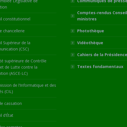
mblée Législative de
Communiqués de press
tion
Comptes-rendus Conseil
l constitutionnel
ministres
 chancellerie
Photothèque
l Supérieur de la
Vidéothèque
nication (CSC)
Cahiers de la Présidenc
té supérieure de Contrôle
Textes fondamentaux
 et de Lutte contre la
ption (ASCE-LC)
ssion de l’Informatique et des
és (CIL)
de cassation
l d’État