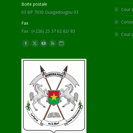
Boite postale
Cour 
03 BP 7030 Ouagadougou 03
Consei
Fax
Fax : (+226) 25 37 62 82/ 83
Cour 
Trouvez nous sur :
Facebook
X
YouTube
RSS
Site
page
page
page
page
Web
opens
opens
opens
opens
page
in
in
in
in
opens
new
new
new
new
in
window
window
window
window
new
window