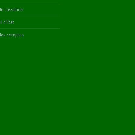
de cassation
l d’État
des comptes