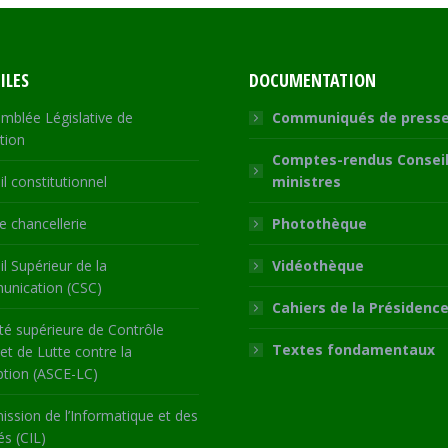
ILES
DOCUMENTATION
mblée Législative de
Communiqués de press
tion
Comptes-rendus Conseil
l constitutionnel
ministres
 chancellerie
Photothèque
l Supérieur de la
Vidéothèque
nication (CSC)
Cahiers de la Présidenc
té supérieure de Contrôle
Textes fondamentaux
 et de Lutte contre la
ption (ASCE-LC)
ssion de l’Informatique et des
és (CIL)