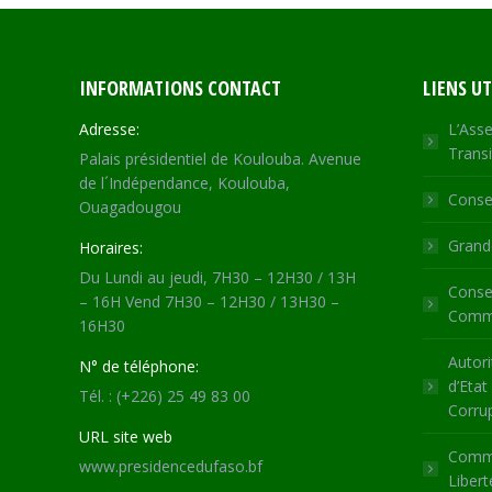
INFORMATIONS CONTACT
LIENS UT
Adresse:
L’Asse
Transi
Palais présidentiel de Koulouba. Avenue
de l´Indépendance, Koulouba,
Consei
Ouagadougou
Grande
Horaires:
Du Lundi au jeudi, 7H30 – 12H30 / 13H
Consei
– 16H Vend 7H30 – 12H30 / 13H30 –
Commu
16H30
Autori
N° de téléphone:
d’Etat
Tél. : (+226) 25 49 83 00
Corru
URL site web
Commi
www.presidencedufaso.bf
Libert