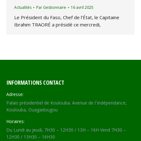
Actualités
Par
Gestionnaire
16 avril 2025
Le Président du Faso, Chef de l’État, le Capitaine
Ibrahim TRAORÉ a présidé ce mercredi,
INFORMATIONS CONTACT
Adresse:
Palais présidentiel de Koulouba. Avenue de l´Indépendance,
Koulouba, Ouagadougou
Horaires:
Du Lundi au jeudi, 7H30 – 12H30 / 13H – 16H Vend 7H30 –
12H30 / 13H30 – 16H30