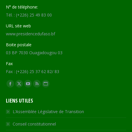
N° de téléphone:
Tél. : (+226) 25 49 83 00
URL site web
www.presidencedufaso.bf
Boite postale
03 BP 7030 Ouagadougou 03
Fax
Fax : (+226) 25 37 62 82/ 83
Trouvez nous sur :
Facebook
X
YouTube
RSS
Site
page
page
page
page
Web
LIENS UTILES
opens
opens
opens
opens
page
in
in
in
in
opens
L’Assemblée Législative de Transition
new
new
new
new
in
Conseil constitutionnel
window
window
window
window
new