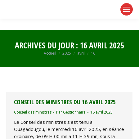
page
page
page
opens
opens
opens
in
in
in
new
new
new
window
window
window
ARCHIVES DU JOUR :
16 AVRIL 2025
Vous êtes ici :
Accueil
2025
avril
16
CONSEIL DES MINISTRES DU 16 AVRIL 2025
Conseil des ministres
Par
Gestionnaire
16 avril 2025
Le Conseil des ministres s’est tenu à
Ouagadougou, le mercredi 16 avril 2025, en séance
ordinaire, de 09 H 00 mn à 11 H 39 mn, sous la