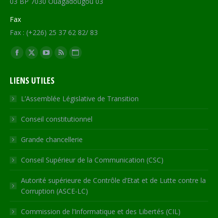
03 BP 7030 Ouagadougou 03
Fax
Fax : (+226) 25 37 62 82/ 83
Trouvez nous sur :
Facebook
X
YouTube
RSS
Site
page
page
page
page
Web
LIENS UTILES
opens
opens
opens
opens
page
in
in
in
in
opens
L’Assemblée Législative de Transition
new
new
new
new
in
Conseil constitutionnel
window
window
window
window
new
window
Grande chancellerie
Conseil Supérieur de la Communication (CSC)
Autorité supérieure de Contrôle d’Etat et de Lutte contre la
Corruption (ASCE-LC)
Commission de l’Informatique et des Libertés (CIL)