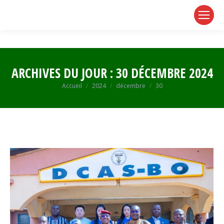
page
page
page
opens
opens
opens
in
in
in
new
new
new
window
window
window
ARCHIVES DU JOUR :
30 DÉCEMBRE 2024
Vous êtes ici :
Accueil
2024
décembre
30