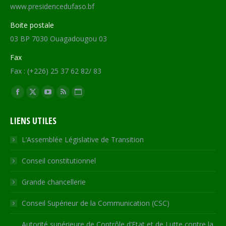
www.presidencedufaso.bf
Boite postale
03 BP 7030 Ouagadougou 03
Fax
Fax : (+226) 25 37 62 82/ 83
Trouvez nous sur :
Facebook
X
YouTube
RSS
Site
page
page
page
page
Web
LIENS UTILES
opens
opens
opens
opens
page
in
in
in
in
opens
L’Assemblée Législative de Transition
new
new
new
new
in
Conseil constitutionnel
window
window
window
window
new
window
Grande chancellerie
Conseil Supérieur de la Communication (CSC)
Autorité supérieure de Contrôle d’Etat et de Lutte contre la