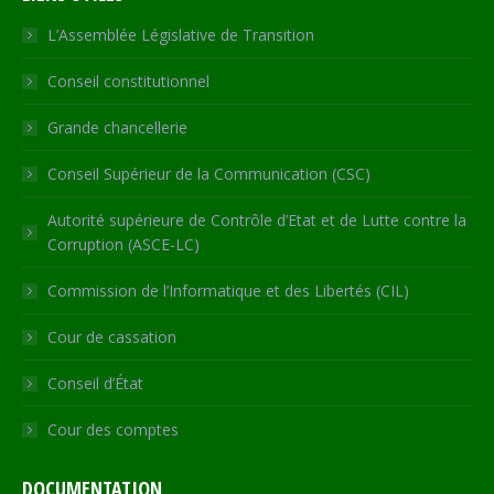
opens
opens
opens
opens
page
in
in
in
in
opens
L’Assemblée Législative de Transition
new
new
new
new
in
Conseil constitutionnel
window
window
window
window
new
window
Grande chancellerie
Conseil Supérieur de la Communication (CSC)
Autorité supérieure de Contrôle d’Etat et de Lutte contre la
Corruption (ASCE-LC)
Commission de l’Informatique et des Libertés (CIL)
Cour de cassation
Conseil d’État
Cour des comptes
DOCUMENTATION