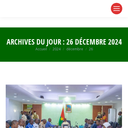
page
page
page
opens
opens
opens
in
in
in
new
new
new
window
window
window
ARCHIVES DU JOUR :
26 DÉCEMBRE 2024
Vous êtes ici :
Accueil
2024
décembre
26