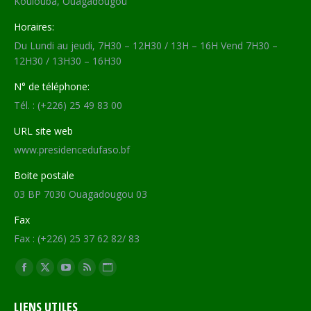
Koulouba, Ouagadougou
Horaires:
Du Lundi au jeudi, 7H30 – 12H30 / 13H – 16H Vend 7H30 –
12H30 / 13H30 – 16H30
N° de téléphone:
Tél. : (+226) 25 49 83 00
URL site web
www.presidencedufaso.bf
Boite postale
03 BP 7030 Ouagadougou 03
Fax
Fax : (+226) 25 37 62 82/ 83
Trouvez nous sur :
Facebook
X
YouTube
RSS
Site
page
page
page
page
Web
LIENS UTILES