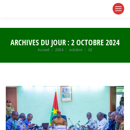
page
page
page
opens
opens
opens
in
in
in
new
new
new
window
window
window
ARCHIVES DU JOUR :
2 OCTOBRE 2024
Vous êtes ici :
Accueil
2024
octobre
02