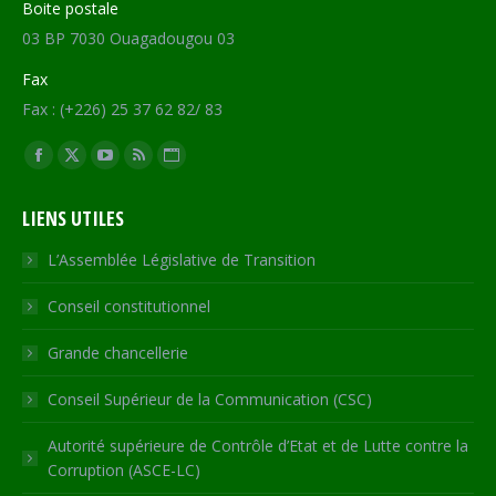
Boite postale
03 BP 7030 Ouagadougou 03
Fax
Fax : (+226) 25 37 62 82/ 83
Trouvez nous sur :
Facebook
X
YouTube
RSS
Site
page
page
page
page
Web
LIENS UTILES
opens
opens
opens
opens
page
in
in
in
in
opens
L’Assemblée Législative de Transition
new
new
new
new
in
Conseil constitutionnel
window
window
window
window
new
window
Grande chancellerie
Conseil Supérieur de la Communication (CSC)
Autorité supérieure de Contrôle d’Etat et de Lutte contre la
Corruption (ASCE-LC)