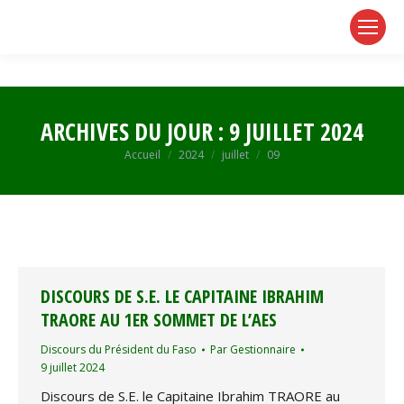
page
page
page
opens
opens
opens
in
in
in
new
new
new
window
window
window
ARCHIVES DU JOUR :
9 JUILLET 2024
Vous êtes ici :
Accueil
2024
juillet
09
DISCOURS DE S.E. LE CAPITAINE IBRAHIM
TRAORE AU 1ER SOMMET DE L’AES
Discours du Président du Faso
Par
Gestionnaire
9 juillet 2024
Discours de S.E. le Capitaine Ibrahim TRAORE au