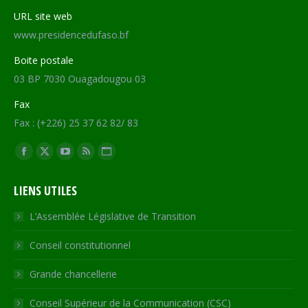
URL site web
www.presidencedufaso.bf
Boite postale
03 BP 7030 Ouagadougou 03
Fax
Fax : (+226) 25 37 62 82/ 83
Trouvez nous sur :
Facebook
X
YouTube
RSS
Site
page
page
page
page
Web
LIENS UTILES
opens
opens
opens
opens
page
in
in
in
in
opens
L’Assemblée Législative de Transition
new
new
new
new
in
Conseil constitutionnel
window
window
window
window
new
window
Grande chancellerie
Conseil Supérieur de la Communication (CSC)