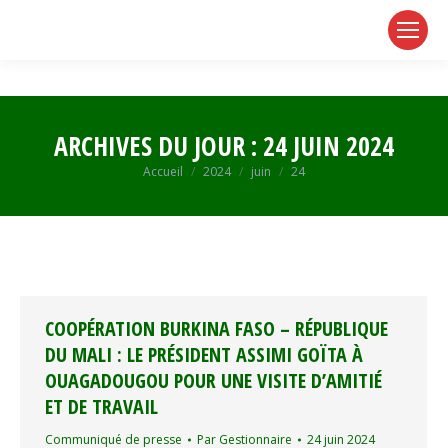
page
page
page
opens
opens
opens
in
in
in
new
new
new
window
window
window
ARCHIVES DU JOUR :
24 JUIN 2024
Vous êtes ici :
Accueil
2024
juin
24
COOPÉRATION BURKINA FASO – RÉPUBLIQUE
DU MALI : LE PRÉSIDENT ASSIMI GOÏTA À
OUAGADOUGOU POUR UNE VISITE D’AMITIÉ
ET DE TRAVAIL
Communiqué de presse
Par
Gestionnaire
24 juin 2024