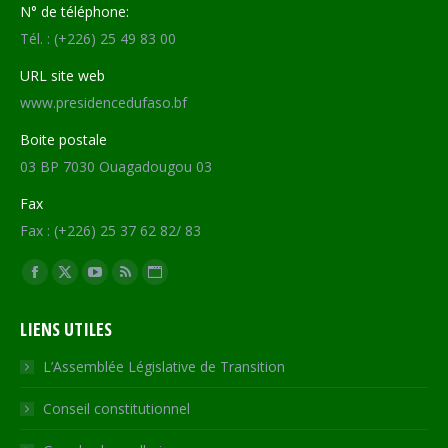
N° de téléphone:
Tél. : (+226) 25 49 83 00
URL site web
www.presidencedufaso.bf
Boite postale
03 BP 7030 Ouagadougou 03
Fax
Fax : (+226) 25 37 62 82/ 83
Trouvez nous sur :
Facebook
X
YouTube
RSS
Site
page
page
page
page
Web
LIENS UTILES
opens
opens
opens
opens
page
in
in
in
in
opens
L’Assemblée Législative de Transition
new
new
new
new
in
Conseil constitutionnel
window
window
window
window
new
window