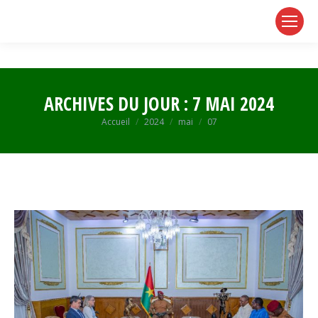
page
page
page
opens
opens
opens
in
in
in
new
new
new
window
window
window
ARCHIVES DU JOUR :
7 MAI 2024
Vous êtes ici :
Accueil
2024
mai
07