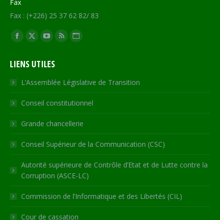
Fax
Fax : (+226) 25 37 62 82/ 83
Trouvez nous sur :
Facebook
X
YouTube
RSS
Site
page
page
page
page
Web
LIENS UTILES
opens
opens
opens
opens
page
in
in
in
in
opens
L’Assemblée Législative de Transition
new
new
new
new
in
Conseil constitutionnel
window
window
window
window
new
window
Grande chancellerie
Conseil Supérieur de la Communication (CSC)
Autorité supérieure de Contrôle d’Etat et de Lutte contre la
Corruption (ASCE-LC)
Commission de l’Informatique et des Libertés (CIL)
Cour de cassation