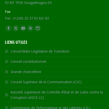
03 BP 7030 Ouagadougou 03
Fax
Fax : (+226) 25 37 62 82/ 83
Trouvez nous sur :
Facebook
X
YouTube
RSS
Site
page
page
page
page
Web
LIENS UTILES
opens
opens
opens
opens
page
in
in
in
in
opens
L’Assemblée Législative de Transition
new
new
new
new
in
Conseil constitutionnel
window
window
window
window
new
window
Grande chancellerie
Conseil Supérieur de la Communication (CSC)
Autorité supérieure de Contrôle d’Etat et de Lutte contre la
Corruption (ASCE-LC)
Commission de l’Informatique et des Libertés (CIL)