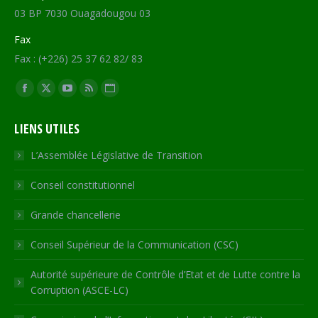
03 BP 7030 Ouagadougou 03
Fax
Fax : (+226) 25 37 62 82/ 83
Trouvez nous sur :
Facebook
X
YouTube
RSS
Site
page
page
page
page
Web
LIENS UTILES
opens
opens
opens
opens
page
in
in
in
in
opens
L’Assemblée Législative de Transition
new
new
new
new
in
Conseil constitutionnel
window
window
window
window
new
window
Grande chancellerie
Conseil Supérieur de la Communication (CSC)
Autorité supérieure de Contrôle d’Etat et de Lutte contre la
Corruption (ASCE-LC)