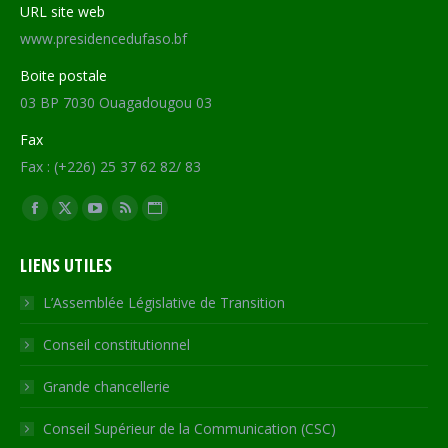
URL site web
www.presidencedufaso.bf
Boite postale
03 BP 7030 Ouagadougou 03
Fax
Fax : (+226) 25 37 62 82/ 83
Trouvez nous sur :
Facebook
X
YouTube
RSS
Site
page
page
page
page
Web
LIENS UTILES
opens
opens
opens
opens
page
in
in
in
in
opens
L’Assemblée Législative de Transition
new
new
new
new
in
Conseil constitutionnel
window
window
window
window
new
window
Grande chancellerie
Conseil Supérieur de la Communication (CSC)