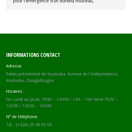
pour l’émergence d’un Burkina nouveau,
INFORMATIONS CONTACT
Adresse:
Palais présidentiel de Koulouba. Avenue de l´Indépendance,
Koulouba, Ouagadougou
Horaires:
Du Lundi au jeudi, 7H30 – 12H30 / 13H – 16H Vend 7H30 –
12H30 / 13H30 – 16H30
N° de téléphone:
Tél. : (+226) 25 49 83 00