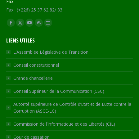
Fax
Fax : (+226) 25 37 62 82/ 83
Trouvez nous sur :
Facebook
X
YouTube
RSS
Site
page
page
page
page
Web
LIENS UTILES
opens
opens
opens
opens
page
in
in
in
in
opens
L’Assemblée Législative de Transition
new
new
new
new
in
Conseil constitutionnel
window
window
window
window
new
window
Grande chancellerie
Conseil Supérieur de la Communication (CSC)
Autorité supérieure de Contrôle d’Etat et de Lutte contre la
Corruption (ASCE-LC)
Commission de l’Informatique et des Libertés (CIL)
Cour de cassation