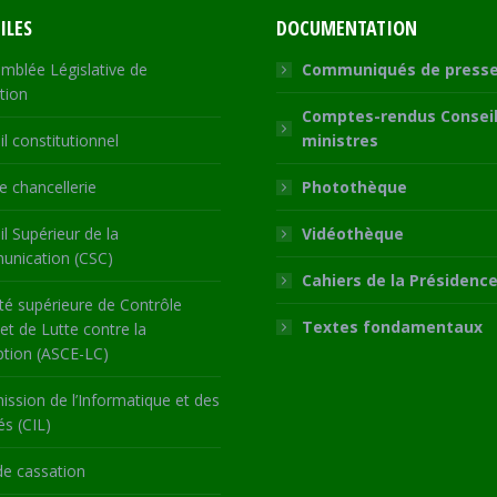
ILES
DOCUMENTATION
mblée Législative de
Communiqués de press
tion
Comptes-rendus Conseil
l constitutionnel
ministres
 chancellerie
Photothèque
l Supérieur de la
Vidéothèque
nication (CSC)
Cahiers de la Présidenc
té supérieure de Contrôle
Textes fondamentaux
 et de Lutte contre la
ption (ASCE-LC)
ssion de l’Informatique et des
és (CIL)
de cassation