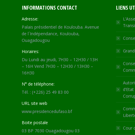
INFORMATIONS CONTACT
LIENS UT
Adresse:
L’Asse
Transi
Palais présidentiel de Koulouba. Avenue
de l´Indépendance, Koulouba,
Consei
Ouagadougou
Grande
Horaires:
Du Lundi au jeudi, 7H30 – 12H30 / 13H
Consei
– 16H Vend 7H30 – 12H30 / 13H30 –
Commu
16H30
Autori
N° de téléphone:
d’Etat
Tél. : (+226) 25 49 83 00
Corru
URL site web
Commi
www.presidencedufaso.bf
Libert
Boite postale
Cour 
03 BP 7030 Ouagadougou 03