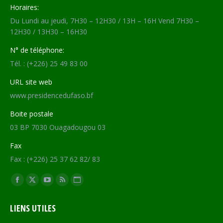
Horaires:
Du Lundi au jeudi, 7H30 – 12H30 / 13H – 16H Vend 7H30 –
12H30 / 13H30 – 16H30
N° de téléphone:
Tél. : (+226) 25 49 83 00
URL site web
www.presidencedufaso.bf
Boite postale
03 BP 7030 Ouagadougou 03
Fax
Fax : (+226) 25 37 62 82/ 83
Trouvez nous sur :
Facebook
X
YouTube
RSS
Site
page
page
page
page
Web
LIENS UTILES
opens
opens
opens
opens
page