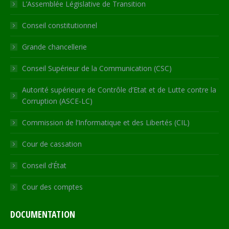
in
in
in
in
opens
L’Assemblée Législative de Transition
new
new
new
new
in
Conseil constitutionnel
window
window
window
window
new
window
Grande chancellerie
Conseil Supérieur de la Communication (CSC)
Autorité supérieure de Contrôle d’Etat et de Lutte contre la
Corruption (ASCE-LC)
Commission de l’Informatique et des Libertés (CIL)
Cour de cassation
Conseil d’État
Cour des comptes
DOCUMENTATION