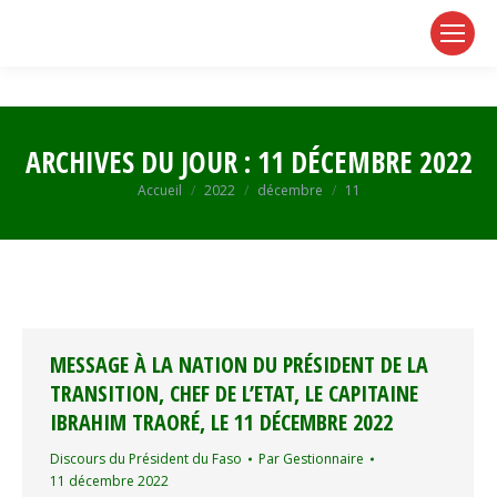
page
page
page
opens
opens
opens
in
in
in
new
new
new
window
window
window
ARCHIVES DU JOUR :
11 DÉCEMBRE 2022
Vous êtes ici :
Accueil
2022
décembre
11
MESSAGE À LA NATION DU PRÉSIDENT DE LA
TRANSITION, CHEF DE L’ETAT, LE CAPITAINE
IBRAHIM TRAORÉ, LE 11 DÉCEMBRE 2022
Discours du Président du Faso
Par
Gestionnaire
11 décembre 2022