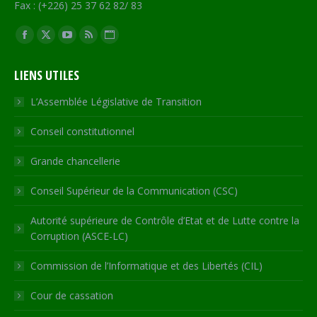
Fax : (+226) 25 37 62 82/ 83
Trouvez nous sur :
Facebook
X
YouTube
RSS
Site
page
page
page
page
Web
LIENS UTILES
opens
opens
opens
opens
page
in
in
in
in
opens
L’Assemblée Législative de Transition
new
new
new
new
in
Conseil constitutionnel
window
window
window
window
new
window
Grande chancellerie
Conseil Supérieur de la Communication (CSC)
Autorité supérieure de Contrôle d’Etat et de Lutte contre la
Corruption (ASCE-LC)
Commission de l’Informatique et des Libertés (CIL)
Cour de cassation